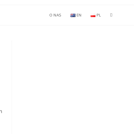
O NAS
EN
PL
h